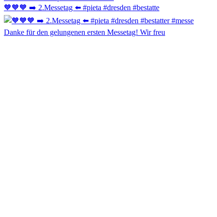
🧡🧡🧡 ➡️ 2.Messetag ⬅️ #pieta #dresden #bestatte
Danke für den gelungenen ersten Messetag! Wir freu